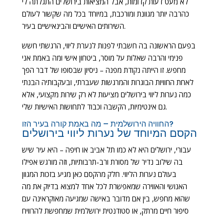
לא מעט דעות קדומות, אבל המציאות בירושלים התגלתה לי
כהרבה יותר מגוונת ומורכבת, במיוחד בכל מה שקשור לעולם
השירותים האישיים והבינאישיים בעיר.
בפעם הראשונה בה חשבתי לפנות לנערת ליווי, הרגשתי חשש
פנימי והרבה שאלות על מוסר, ביטחון אישי ומה באמת אני
מחפש. זו הייתה נקודת מפנה – ניסיון שבסופו של דבר הפך
לאחת החוויות הבוגרות והמרגשות שעברתי, ובעקבותיה הבנתי
כמה נערות ליווי בירושלים מציעות לא רק שירות מקצועי, אלא
גם אינטימיות, הקשבה וכבוד לתחושות האישיות שלי.
החוויה הירושלמית – מה באמת קורה בעיר הזו?
הקסם המיוחד של נערות ליווי בירושלים
עבורי, ירושלים היא לא כמו תל אביב או חיפה – היא עיר שיש
בה שילוב נדיר של מסורת ורב-תרבותיות, וזה מורגש אפילו
בעולם נערות הליווי. חלק מהקסם כאן מגיע בזכות המגוון
האנושי והאווירה שמאפשרת לכל אחד למצוא בדיוק את מה
שהוא מחפש, בין אם מדובר באישה שמגיעה מאוקראינה עם
סיפור חיים מרתק, או סטודנטית ירושלמית שמחפשת להרוויח