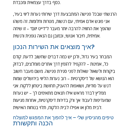
כסף בדרך עצמאית ומכבדת.
הרגשתי שבכל פגישה המתבצעת דרך שירותי נערות ליווי בעיר,
אני פוגש אדם אמיתי, עם רגשות, מטרות וחלומות. זה משהו
שהופך את החוויה להרבה יותר מעבר ל”דייט יזום” – זו שיחה
אמיתית, חיבור אנושי, וכמובן גם הנאה גופנית ורגשית.
איך מוצאים את השירות הנכון?
המבחר בעיר גדול, ולכן יש כמה דברים שחשוב לדעת. קודם
כל, אמינות – להקפיד להזמין דרך אתרים מומלצים, לבדוק
ביקורות ולשאול שאלות לפני סגירת פגישה. משם מעבר חשוב
הוא הנושא של דיסקרטיות – רוב נערות הליווי בירושלים שמות
דגש על סודיות, ושואפות להעניק תחושת ביטחון ללקוח. אני
ממליץ לברר מראש אילו תנאים מתאימים לך – יש נערות
שמעדיפות לעבוד אך ורק בדירות דיסקרטיות, אחרות מגיעות
לבית מלון או אפילו לבית הלקוח, תלוי בנוחות האישית.
טיפים מהניסיון שלי – איך להפוך את המפגש למוצלח
הכנה ותקשורת