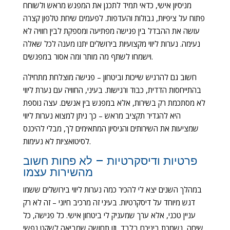
מניסיון אישי, כדאי תמיד לתכנן את המפגש מראש ולשוחח
פתוח על ציפיות, גבולות והעדפות. לפעמים שיחת טלפון קצרה
עושה את ההבדל בין פגישה מפתיעה ומספקת לבין חוויה לא
נעימה. נערות ליווי מקצועיות בירושלים יתנו מענה לכל שאלה
וישמחו לשתף מה מותר ומה אסור במפגשים.
חשוב גם להרגיש שייכות וביטחון – פגישה מוצלחת מתחילה
בהתייחסות הדדית, כבוד ורגישות. בעיני, החוויה עם נערת ליווי
לא מסתכמת רק בשירות, אלא במפגש בין אנשים. עצה נוספת
היא להגדיר תקציב מראש – כך ניתן למצוא נערות ליווי
שמציעות את השירותים והניסיון המתאימים לך, מבלי להיכנס
לסיטואציות לא נעימות.
פרטיות ודיסקרטיות – לא פחות חשוב
מהשירות עצמו
במהלך השנים יצא לי להכיר כמה נערות ליווי בירושלים ששמו
דגש מיוחד על דיסקרטיות. בעיני זה מרכיב חיוני – זה לא רק
עניין טכני, אלא ערך שמעניק לי ביטחון אישי. כל פגישה, כל
שיחה, נשמרת ביניכם בלבד, וזו תחושה שמביאה לשקט נפשי