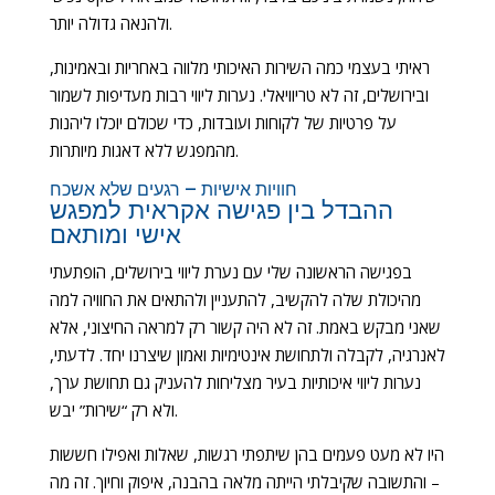
ולהנאה גדולה יותר.
ראיתי בעצמי כמה השירות האיכותי מלווה באחריות ובאמינות,
ובירושלים, זה לא טריוויאלי. נערות ליווי רבות מעדיפות לשמור
על פרטיות של לקוחות ועובדות, כדי שכולם יוכלו ליהנות
מהמפגש ללא דאגות מיותרות.
חוויות אישיות – רגעים שלא אשכח
ההבדל בין פגישה אקראית למפגש
אישי ומותאם
בפגישה הראשונה שלי עם נערת ליווי בירושלים, הופתעתי
מהיכולת שלה להקשיב, להתעניין ולהתאים את החוויה למה
שאני מבקש באמת. זה לא היה קשור רק למראה החיצוני, אלא
לאנרגיה, לקבלה ולתחושת אינטימיות ואמון שיצרנו יחד. לדעתי,
נערות ליווי איכותיות בעיר מצליחות להעניק גם תחושת ערך,
ולא רק “שירות” יבש.
היו לא מעט פעמים בהן שיתפתי רגשות, שאלות ואפילו חששות
– והתשובה שקיבלתי הייתה מלאה בהבנה, איפוק וחיוך. זה מה