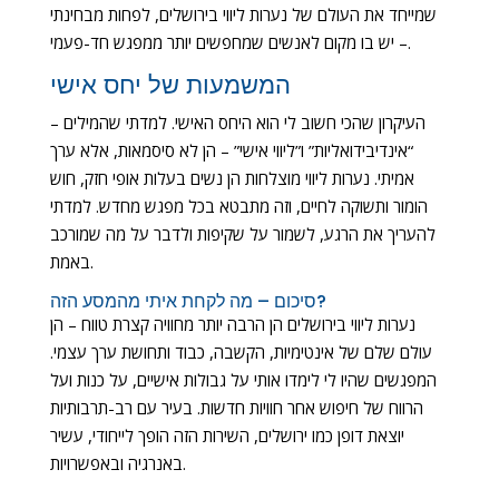
שמייחד את העולם של נערות ליווי בירושלים, לפחות מבחינתי
– יש בו מקום לאנשים שמחפשים יותר ממפגש חד-פעמי.
המשמעות של יחס אישי
העיקרון שהכי חשוב לי הוא היחס האישי. למדתי שהמילים –
“אינדיבידואליות” ו”ליווי אישי” – הן לא סיסמאות, אלא ערך
אמיתי. נערות ליווי מוצלחות הן נשים בעלות אופי חזק, חוש
הומור ותשוקה לחיים, וזה מתבטא בכל מפגש מחדש. למדתי
להעריך את הרגע, לשמור על שקיפות ולדבר על מה שמורכב
באמת.
סיכום – מה לקחת איתי מהמסע הזה?
נערות ליווי בירושלים הן הרבה יותר מחוויה קצרת טווח – הן
עולם שלם של אינטימיות, הקשבה, כבוד ותחושת ערך עצמי.
המפגשים שהיו לי לימדו אותי על גבולות אישיים, על כנות ועל
הרווח של חיפוש אחר חוויות חדשות. בעיר עם רב-תרבותיות
יוצאת דופן כמו ירושלים, השירות הזה הופך לייחודי, עשיר
באנרגיה ובאפשרויות.