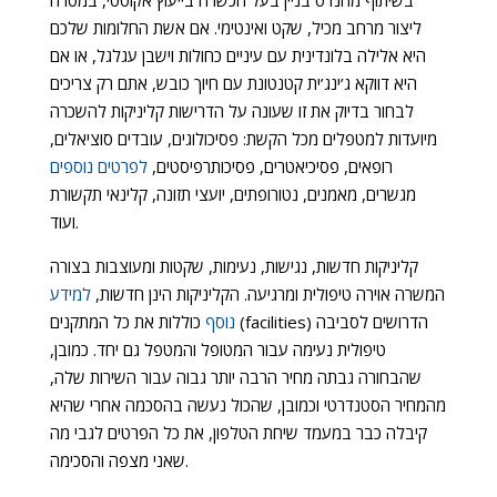
בשיתוף מהנדס בניין בעל הכשרה בייעוץ אקוסטי, במטרה
ליצור מרחב מכיל, שקט ואינטימי. אם אשת החלומות שלכם
היא אלילה בלונדינית עם עיניים כחולות וישבן עגלגל, או אם
היא דווקא ג’ינג’ית קטנטונת עם חיוך כובש, אתם רק צריכים
לבחור בדיוק את זו שעונה על הדרישות קליניקות להשכרה
מיועדות למטפלים מכל הקשת: פסיכולוגים, עובדים סוציאלים,
רופאים, פסיכיאטרים, פסיכותרפיסטים,
לפרטים נוספים
מגשרים, מאמנים, נטורופתים, יועצי תזונה, קלינאי תקשורת
ועוד.
קליניקות חדשות, נגישות, נעימות, שקטות ומעוצבות בצורה
המשרה אוירה טיפולית ומרגיעה. הקליניקות הינן חדשות,
למידע
נוסף
כוללות את כל המתקנים (facilities) הדרושים לסביבה
טיפולית נעימה עבור המטופל והמטפל גם יחד. כמובן,
שהבחורה גבתה מחיר הרבה יותר גבוה עבור השירות שלה,
מהמחיר הסטנדרטי וכמובן, שהכול נעשה בהסכמה אחרי שהיא
קיבלה כבר במעמד שיחת הטלפון, את כל הפרטים לגבי מה
שאני מצפה והסכימה.