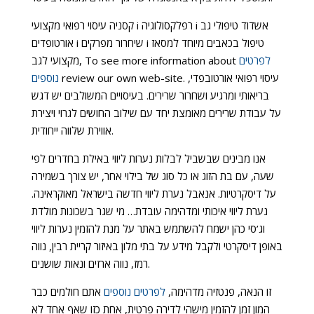
קסניה עיסוי רפואי מקצועי i רפלקסולוגיה i אשדוד טיפולי גב
אורטופדים i שיחרור מפרקים i טיפול בכאבים מיוחד למסאז
לפרטים
מקצועי לגב, To see more information about
review our own web-site. עיסוי רפואי אורטובפדי,
נוספים
בריאותי ומרגיע ושחרור שרירים. בעיסויים המשולבים יש דגש
על עבודת שרירים מאומצת יחד עם שילוב החושים לגרוי ויצירת
אווירת שלווה ייחודית.
אנו מבינים שבשביל לבלות נערות ליווי באילת בחדרים לפי
שעה, עם בת הזוג או כל סוג של בילוי אחר, יש צורך בשמירה
על דיסקרטיות. אנאבל נערת ליווי חדשה בישראל מאוקראינה.
נערת ליווי איכותי ומדהימה עובדת… מי שגר בשכונות מולדת
וג’סי כהן ישמח להשתמש באתר על מנת להזמין נערות ליווי
באופן דיסקרטי ולקבל מידע על בתי מלון באיזור קריית רבין, נווה
רמז, נווה ארזים ונאות שושנים.
זו הנאה, פנטזיה מדהימה,
לפרטים נוספים
אתם חולמים כבר
המון זמן להזמין מישהי לדירה פרטית, אחת כזו שאף אחד לא