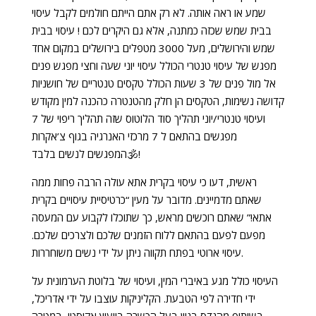
שמע או ראה אותה. לא רק אתם הייתם חולמים לקבל עיסוי
בבית שמש שכזה כמתנה, אלא גם היקרים לכם ! עיסוי בבית
שמש והירושלים, מעל 3000 מטפלים בירושלים במקום אחד
מפגש של עיסוי טנטרי הכולל עיסוי יוני שעה וחצי מפגש פנים
אל מול פנים של 3 שעות הכולל טקסים טנטריים של חושניות
קדושה נשימות, הטקסים הן חלק מהטנטרה כהכנה למין מקודש
ועיסוי טנטרי/יוני תהליך סוד הלוטוס שזה תהליך ריפוי של 7
מפגשים בהתאם ל 7 מרכזי האנרגיה בגוף צ’אקרות
🕉המפגשים לנשים בלבד!
ראשית, דעו כי עיסוי בקרית אתא עולה הרבה פחות ממה
שאתם מדמיינים. מדובר על מעין “כרטיסיית עיסויים בקרית
אתא!” שאתם רוכשים מראש, כך שתוכלו לקבוע עם המעסה
מפעם לפעם בהתאם ללוח הזמנים שלכם ולצרכים שלכם.
עיסוי ארוטי בפתח תקווה ניתן על ידי נשים משוחררות.
העיסוי כולל מגע באיברי המין, ועיסוי של בלוטת הערמונית על
ידי חדירה לפי הטבעת. הקליניקות עוצבו על ידי אדריכל,