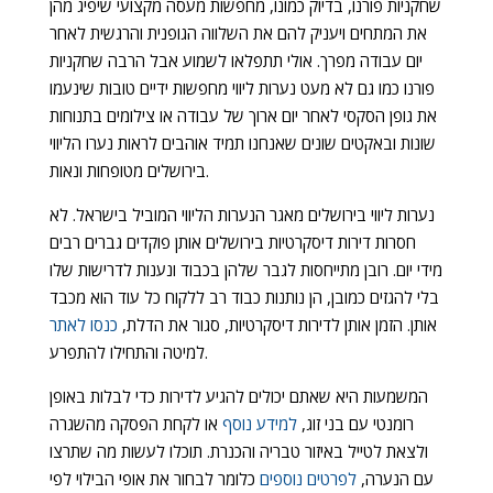
שחקניות פורנו, בדיוק כמונו, מחפשות מעסה מקצועי שיפיג מהן
את המתחים ויעניק להם את השלווה הגופנית והרגשית לאחר
יום עבודה מפרך. אולי תתפלאו לשמוע אבל הרבה שחקניות
פורנו כמו גם לא מעט נערות ליווי מחפשות ידיים טובות שינעמו
את גופן הסקסי לאחר יום ארוך של עבודה או צילומים בתנוחות
שונות ובאקטים שונים שאנחנו תמיד אוהבים לראות נערו הליווי
בירושלים מטופחות ונאות.
נערות ליווי בירושלים מאגר הנערות הליווי המוביל בישראל. לא
חסרות דירות דיסקרטיות בירושלים אותן פוקדים גברים רבים
מידי יום. רובן מתייחסות לגבר שלהן בכבוד ונענות לדרישות שלו
בלי להגזים כמובן, הן נותנות כבוד רב ללקוח כל עוד הוא מכבד
אותן. הזמן אותן לדירות דיסקרטיות, סגור את הדלת,
כנסו לאתר
למיטה והתחילו להתפרע.
המשמעות היא שאתם יכולים להגיע לדירות כדי לבלות באופן
רומנטי עם בני זוג,
למידע נוסף
או לקחת הפסקה מהשגרה
ולצאת לטייל באיזור טבריה והכנרת. תוכלו לעשות מה שתרצו
עם הנערה,
לפרטים נוספים
כלומר לבחור את אופי הבילוי לפי