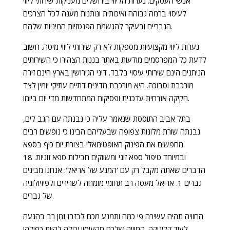
אנשי העסקים. נערות הליווי בירושלים מעניקות שירותי ליווי
לעיסוי ברמה גבוהה ואיכותית ונותנות מענה לכל הצרכים
הגבריים ובעיקר להגשמת הפנטזיות המיניות שלהם.
נערות ליווי מקצועיות מספקות לא רק שירותי ליווי מיטה. חשוב
לדעת כל המפרסמים מודעות באתר בננות הצהירו כי השירותים
הניתנים הינם שירותי עיסוי בלבד. דיני הגירושין בארץ הינם זירה
מורכבת וסבוכה. היא מורכבת מדינים דתיים עתיקי יומין לצד
חקיקה אזרחית עדכנית ופסיקות המתחדשות מדי יום ביומו.
בתל אביב התוססת שנאמר עליה כי נבנתה עם הגב לים,
נבנתה שורת מלונות צפופה שבעליהם הבינו כי נופשים רבים
מחפשים את הפינוק האופטימאלי בצורת יום כיף בספא
ובמיוחד טיפול ספא זוגי ומשווקים חבילות ספא זוגיות. 18
הדברים שאתה מקבל רק עם ‘המגע של אריאל’: אנחנו מבינים
גברים 1. אריאל מעסה רב תחומי מומחה לשרירים ולפיזיולוגיה
של גברים.
החוויה תהיה עשירה פי כמה ותמנע מכם לבזבז זמן רב בהגעה
לעוד קליניקה. החוויה שלכם מהעיסוי יכולה להיות כפולה!