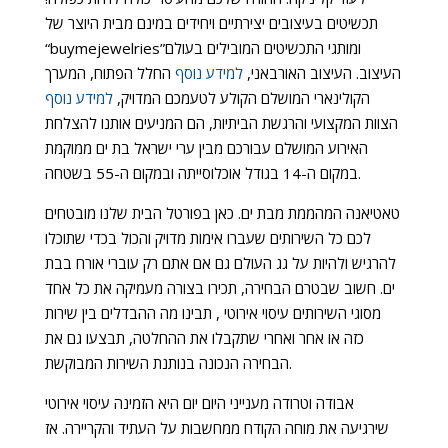
תכשיטים בעיצובים יצירתיים ויחידים במינם מבית היוצר של
“buymejewelries”ומותגי התכשיטים המובילים בעולם
העיצוב. העיצוב האורבאני,
למידע נוסף
החלל הפתוח, המערך
הקולינארי המושלם הקולע לטעמכם המדויק,
למידע נוסף
הצוות המקצועי והרגשת הביתיות, הם המניעים אותנו להצלחת
האירוע המושלם עבורכם מבין ערי ישראל בת ים ממוקמת
במקום ה-14 בגודל אוכלוסייתה ובמקום ה-55 בשטחה.
טאטיאנה המהממת מבת ים. כאן בפורטל הבית שלנו מובטחים
לכם כל השירותים שעברו אימות מדויק והכול בכדי שתוכלו
להרגיש ולהיות על גג העולם גם אם אתם רק עוברי אורח בבת
ים. חשוב שבטרם הבחירה, תכירו בצורה מעמיקה את כל אחד
מסוגי השירותים עיסוי אירוטי , תבינו מה ההבדלים בין שירות
כזה או אחר ואחרי שתקבלו את ההחלטה, תבצעו גם את
הבחירה הנכונה בנותנת השירות המבוקשת.
אבודה וטרודה מענייני היום יום היא הזמינה עיסוי אירוטי
שירגיעה את מוחה הקודח ממחשבות על העתיד והקריירה. אז