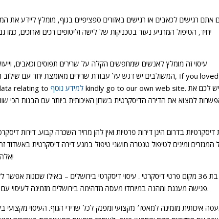
 אתם רגישים לכאבים או רגישים באזורים ספציפיים בגוף, מומלץ ליידע את המעסה
יחיד, הטיפול המרגיע נעזר בטכניקות של לישה וליטופים רכים וארוכים, כמו 
עיסוי זה מומלץ לאנשים שמחפשים הקלה על שרירים תפוסים וכאבים, וייעו
המשולבים יש דגש על עבודת שרירים מאומצת יחד עם שילוב החושים לגרוי וי
kindly go to our own web site. יש לכם את
למידע נוסף
data relating to
שרות למצוא את הדירה הדיסקרטית בשרון האיכותית ביותר עם הבנות הכי שוות
 דיסקרטיות בדרום הינן דירות פרטיות ואין להן מחיר השכרה קבוע. דירות דיס
 המגזרים ומינים לטיפול טנטרה חושני טיפול במגע דירה דיסקרטית באשדוד ז
אלה לבוא ולעשות עיסוי דיסקרטי בקליניקה פרטית באשדוד!
בת 36 מקום פרטי דיסקרטי . עיסוי דיסקרטי בירושלים – באילו שכונות אפשר
פגישה מענגת ומהנה במיוחד! מעסה מדהימה בירושלים מזמינה לעיסוי עם שמנים חמים ולאור נרות בדירה פרטית נקייה ודיסקרטית.
סה איכותית מזמינה למאסז׳ מקצועי ומפנק לכל שרירי הגוף. העיסוי מקצועי ב