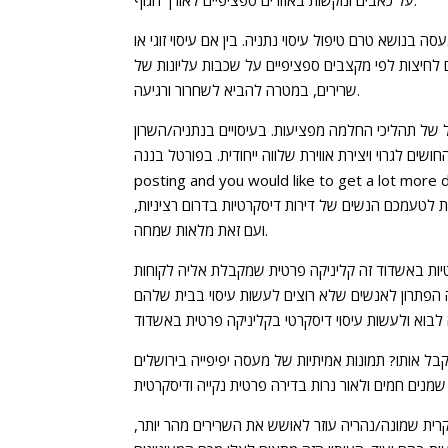
על כאבים ונוקשות באזורים ספציפיים לאורך הגוף.
 בנושא טרם טיפול עיסוי נתניה. בין אם עיסוי זוגי או
גם לחיצות לפי מקצבים ספציפיים על שכבות עליונות של
שרירים, במטרה להביא לשחרור ורגיעה.
ל של תהליכי החלמה מפציעות. בעיסויים בנתניה/השרון
צירת אווירת שלווה ייחודית. בפורטל בננה, If you loved this
posting and you would like to get a lot more 
 לטעמכם הנשים של דירות דיסקרטיות בדרום רציניות,
ועם זאת מלאות שמחה.
קרטיות באשדוד זה קליניקה פרטית שמקבלת אליה לקוחות
ה הפתרון לאנשים שלא רוצים לעשות עיסוי בבית שלהם
 לקבל אותו? תמונות אמיתיות של מעסה יפיפייה בירושלים
קרית שמונה/נהריה עוזר לאושש את השרירים מהר יותר,