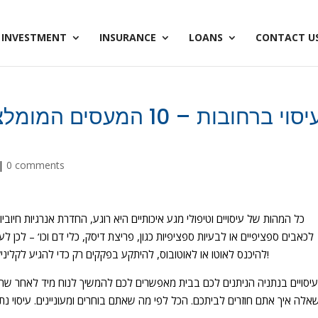
INVESTMENT
INSURANCE
LOANS
CONTACT U
עיסוי ברחובות – 10 המע
|
0 comments
כל המהות של עיסויים וטיפולי מגע איכותיים היא רוגע, החדרת אנרגיות חיוב
לכאבים ספציפיים או לבעיות ספציפיות כגון, פריצת דיסק, כלי דם וכו’ – לכן 
להיכנס לאוטו או לאוטובוס, להיתקע בפקקים רק כדי להגיע לקליניקה, לקבל את העיסוי ולחזור על כל התהליך בדרך חזרה!
יסויים בנתניה הניתנים לכם בבית מאפשרים לכם להמשיך לנוח מיד לאחר שה
אלה איך אתם חוזרים לביתכם. הכל לפי מה שאתם בוחרים ומעוניינים. עיסוי נת