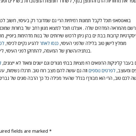
פר את מחזוריות הדם והחמצן בגוף, לשחרר חומצות המצטברות בשרירים ופוגעות
בוואטסאפ תוכל לקבל תמונות רמיתיות הרי גם שמדובר רק בעיסוי, חשוב לכ
שם מהמראה המדהים שלה . אצלנו תוכל למצוא מגוון רחב של בחורות שמוכנות ל
יסקרטיות קרובות בבת ים בהן ניתן לרכוש שירותים של בנות מדהימות ביופיין
מומלץ לישון טוב בלילה שלפני העיסוי,
כנסו לאתר
להגיע נקיים לכיסוי,
לפר
בנתניה/השרון של המעסה, להתרוקן לפני העיסוי, לידע את המעסה אם אתם סובלים מבעיה רפואית כלשהי.
בעבר קליניקות הרופאים היו מצויות בבתי מגורים וגם ישנים ומאוד לא ייצוגים,
ל
ים ומעוצב,
לפרטים נוספים
וזה גם עושה להם מצב רוח טוב. תרגלו נשימות, עש
 לכם טוב, הרי הוא מבורך! בגלל שהעיר מכילה כל כך הרבה סוגים של גברים, גם
ired fields are marked
*