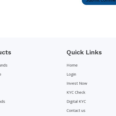
ucts
Quick Links
unds
Home
e
Login
Invest Now
KYC Check
nds
Digital KYC
Contact us