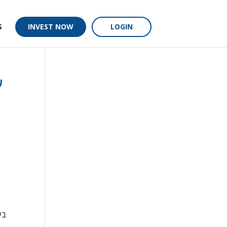
S
INVEST NOW
LOGIN
ע
בש